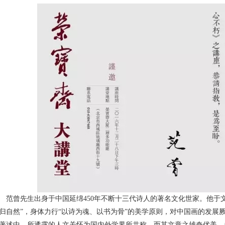
范曾先生出身于中国延绵450年不断十三代诗人的著名文化世家。他于
归自然”，身体力行“以诗为魂、以书为骨”的美学原则，对中国画的发展
著述中，所透露的人文关怀为国内外学界所共称，而其文章之雄奇优美，