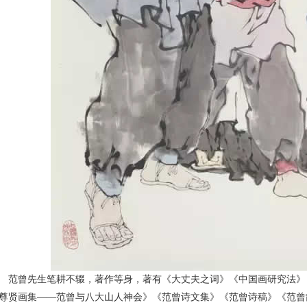
范曾先生笔耕不辍，著作等身，著有《大丈夫之词》《中国画研究法》
尊贤画集——范曾与八大山人神会》《范曾诗文集》《范曾诗稿》《范曾