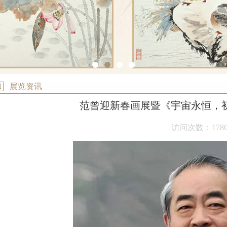
1
2
3
4
展览资讯
范曾迎新春画展暨《宇宙永恒，初
访问次数：178