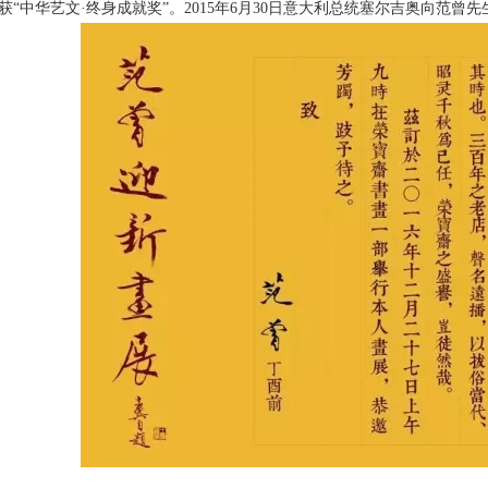
获“中华艺文·终身成就奖”。2015年6月30日意大利总统塞尔吉奥向范