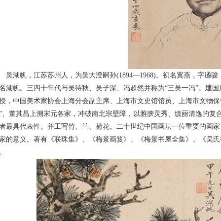
吴湖帆，江苏苏州人，为吴大澄嗣孙(1894—1968)。初名翼燕，字
名湖帆。三四十年代与吴待秋、吴子深、冯超然并称为“三吴一冯”。建
授，中国美术家协会上海分会副主席、上海市文史馆馆员、上海市文物保
”、董其昌上溯宋元各家，冲破南北宗壁障，以雅腴灵秀、缜丽清逸的复
者最具代表性。并工写竹、兰、荷花。二十世纪中国画坛一位重要的画家
家的意义。著有《联珠集》、《梅景画笈》、《梅景书屋全集》、《吴氏
。