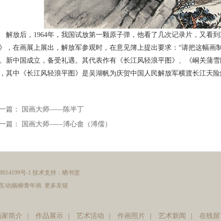
解放后，1964年，我国试放第一颗原子弹，他看了几次记录片，又看
》，在画展上展出，解放军参观时，在意见簿上提出要求：“请把这幅画
。新中国成立，备受礼遇。其代表作有《长江风轻浪平图》、《峒关蒲雪
，其中《长江风轻浪平图》是吴湖帆为庆贺中国人民解放军横渡长江天险
一篇：
国画大师——陈半丁
一篇：
国画大师——溥心畲（溥儒）
14199号-1 技术支持：
晒书堂
互动
|
杨柳青年画
更多友链
画家简介
|
作品展示
|
艺术活动
|
作画照片
|
艺术新闻
|
在线留