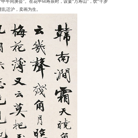
午同庚会”。在花甲60寿辰时，设宴“万寿山”，饮“千岁
避乱迁沪，卖画为生。