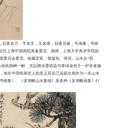
遹骏，后更名万，字东庄，又名倩，别署丑簃，号倩庵，书画
国后任上海中国画院筹备委员、画师，上海大学美术学院副
管委员会委员。收藏宏富，善鉴别、填词。山水从“四
合画风独树一帜，尤以熔水墨烘染与青绿设色于一炉并多烟
，他在中国绘画史上的意义其实已远超出他作为一名山水
书画集》、《吴湖帆山水集锦》及多种《吴湖帆画集》行