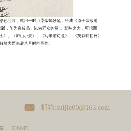
到彩色照片，就用平时点染烟蟑妙笔，绘成《原子弹放射
制版，印为宣传品，以供群众购赏”。影响之大，可想而
图》、《庐山小景》、《写米芾诗意》、《芙蓉映初日》
解放大西南后八月时的画作。
邮箱:suijie00@163.com
言
|
联系我们