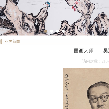
1
2
3
4
业界新闻
国画大师——吴
访问次数：210