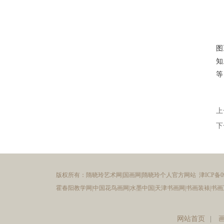
图
知
等
上
下
版权所有：隋晓玲艺术网|国画网|隋晓玲个人官方网站 津ICP备090
霍春阳教学网
|
中国花鸟画网
|
水墨中国
|
天津书画网
|
书画装裱
|
书画
网站首页
|