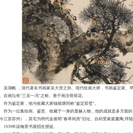
吴湖帆 ，清代著名书画家吴大澄之孙。现代绘画大师，书画鉴定家。
、在画坛有“三吴一冯”之称。善于画没骨荷花。
作为鉴定家，他与收藏大家钱镜塘同称“鉴定双璧”。
作为一位集绘画、鉴赏、收藏于一身的显赫人物，他的成就是多方面的
今江苏苏州），其宅为明代金俊明“春草闲房”旧址。自幼受家庭薰陶,拜
1939年设梅景书屋招生授徒。