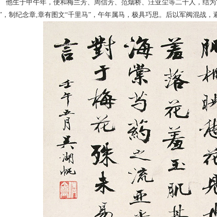
他生于甲午年，便和梅兰芳、周信芳、范烟桥、汪亚尘等二十人，结为“甲
”，制纪念章,章有图文“千里马”，午年属马，极具巧思。后以军阀混战，