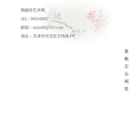
隋晓玲艺术网
QQ：860248882
邮箱：suijie00@163.com
地址：天津市河北区天纬路4号
署
教
王
云
画
世