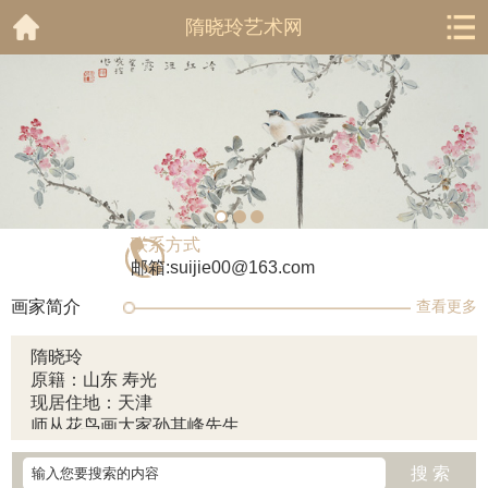
隋晓玲艺术网
联系方式
邮箱:suijie00@163.com
画家简介
查看更多
隋晓玲
原籍：山东 寿光
现居住地：天津
师从花鸟画大家孙其峰先生
天津美术家协会会员
搜 索