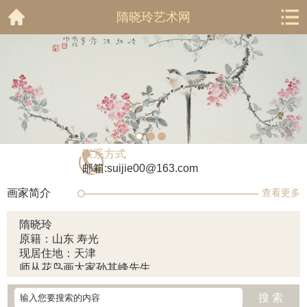
隋晓玲艺术网
联系方式
邮箱:suijie00@163.com
画家简介
查看更多
隋晓玲
原籍：山东 寿光
现居住地：天津
师从花鸟画大家孙其峰先生
天津美术家协会会员
搜 索