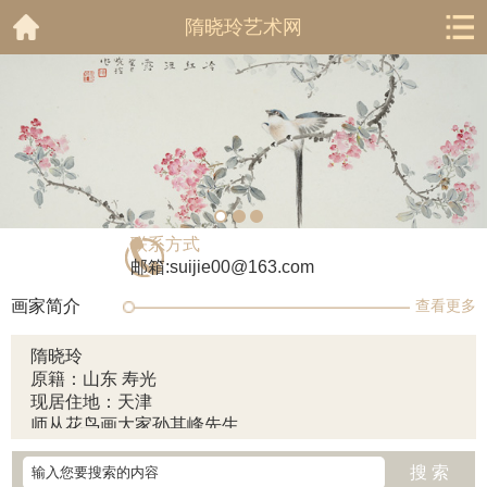
隋晓玲艺术网
联系方式
邮箱:suijie00@163.com
画家简介
查看更多
隋晓玲
原籍：山东 寿光
现居住地：天津
师从花鸟画大家孙其峰先生
天津美术家协会会员
搜 索